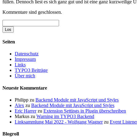
füllen. Dennoch liest es sich ganz gut und ist eine ganz kurzweilige
Kommentare sind geschlossen.
Suche
Seiten
Datenschutz
Impressum
Links
TYPO3 Beiträge
Über mich
Neueste Kommentare
Philipp
zu
Backend Module mit JavaScript und Styles
Alex
zu
Backend Module mit JavaScript und Styles
Eric Harrer
zu
Extension Settings in Plugin überschreiben
Markus
zu
Warning im TYPO3 Backend
Linksammlung Mai 2022 - Wolfgang Wagner
zu
Event Listene
Blogroll