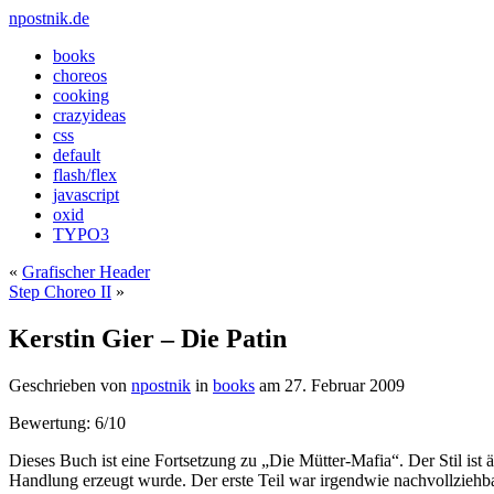
npostnik.de
books
choreos
cooking
crazyideas
css
default
flash/flex
javascript
oxid
TYPO3
«
Grafischer Header
Step Choreo II
»
Kerstin Gier – Die Patin
Geschrieben von
npostnik
in
books
am
27. Februar 2009
Bewertung: 6/10
Dieses Buch ist eine Fortsetzung zu „Die Mütter-Mafia“. Der Stil ist 
Handlung erzeugt wurde. Der erste Teil war irgendwie nachvollzieh