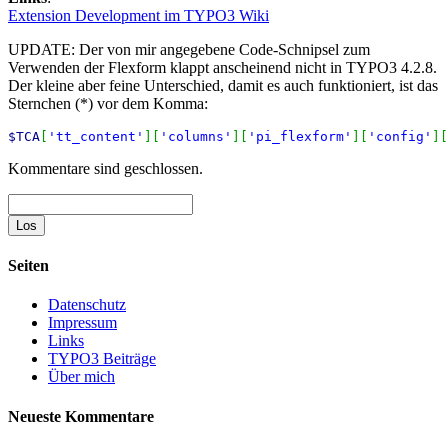
Extension Development im TYPO3 Wiki
UPDATE: Der von mir angegebene Code-Schnipsel zum
Verwenden der Flexform klappt anscheinend nicht in TYPO3 4.2.8.
Der kleine aber feine Unterschied, damit es auch funktioniert, ist das
Sternchen (*) vor dem Komma:
$TCA
[
'tt_content'
]
[
'columns'
]
[
'pi_flexform'
]
[
'config'
]
[
Kommentare sind geschlossen.
Suche
Seiten
Datenschutz
Impressum
Links
TYPO3 Beiträge
Über mich
Neueste Kommentare