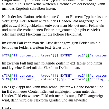
auswählt. Falls man keine weiteren Datenbankfelder benötigt, kann
man das Ergebnis schreiben lassen.
Nach der Installation steht der neue Content Element Typ bereits zur
Verfügung. Per Default wird nur das Header-Feld angezeigt. Nun
gibt es zwei Möglichkeiten: entweder man blendet mehr Felder ein
und nutzt die vorhandenen Felder in tt_content (da gibt es viele)
oder man nutzt Flexforms für die höhere Flexibilität.
Im ersten Fall kann man die Liste der angezeigten Felder um die
benötigten Felder erweitern (ext_tables.php):
$TCA
[
'tt_content'
]
[
'types'
]
[
$_EXTKEY
.
'_pi1'
]
[
'showitem'
Im zweiten Fall fügt man folgende Zeilen in ext_tables.php hinzu
und legt eine Datei mit der Flexform-Definition an:
$TCA
[
'tt_content'
]
[
'types'
]
[
$_EXTKEY
.
'_pi1'
]
[
'showitem'
$TCA
[
'tt_content'
]
[
'columns'
]
[
'pi_flexform'
]
[
'config'
]
[
Ob es geklappt hat, kann man schnell prüfen – Cache löschen und
im BE ein neues Content Element angelegen, wenn unter dem
Header-Feld ein weiteres Feld mit mehr als nur „sDEF“ angezeigt
wird, dann wird das Flexform geladen und ausgewertet.
Links
: