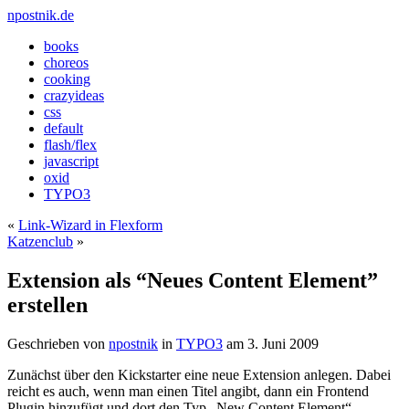
npostnik.de
books
choreos
cooking
crazyideas
css
default
flash/flex
javascript
oxid
TYPO3
«
Link-Wizard in Flexform
Katzenclub
»
Extension als “Neues Content Element”
erstellen
Geschrieben von
npostnik
in
TYPO3
am
3. Juni 2009
Zunächst über den Kickstarter eine neue Extension anlegen. Dabei
reicht es auch, wenn man einen Titel angibt, dann ein Frontend
Plugin hinzufügt und dort den Typ „New Content Element“