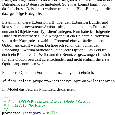
Datenbank als Datensätze hinterlegt. So etwas kommt häufig vor,
das beliebteste Beispiel ist wahrscheinlich ein Blog-Eintrag und die
dazugehörige Kategorie.
Erstellt man diese Extension z.B. über den Extension Builder und
lässt sich eine new/create-Action anlegen, kann man im Frontend
nun auch Objekte vom Typ ‚Item‘ anlegen. Nun hatte ich folgende
Hürde zu meistern: das Feld Kategorie ist ein Pflichtfeld, trotzdem
soll in der Kategorieauswahl im Frontend eine zusätzliche leere
Option angezeigt werden. Da höre ich schon den Schrei der
Empörung: „Warum brauchst du eine leere Option? Das Feld ist
doch ein Pflichtfeld!“. Weil dann der Benutzer gezwungen ist, sich
für eine Option bewusst zu entscheiden und nicht einfach die erste
Option angenommen wird.
Eine leere Option im Formular dranzuhängen ist einfach:
<f:form.select property="category" options="{categories
Im Model das Feld als Pflichtfeld deklarieren:
/**

 * @var \MY\MyExtension\Domain\Model\Category

 * @validate NotEmpty

 */
protected
$category
=
null
;