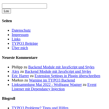
Suche
Seiten
Datenschutz
Impressum
Links
TYPO3 Beiträge
Über mich
Neueste Kommentare
Philipp
zu
Backend Module mit JavaScript und Styles
Alex
zu
Backend Module mit JavaScript und Styles
Eric Harrer
zu
Extension Settings in Plugin überschreiben
Markus
zu
Warning im TYPO3 Backend
Linksammlung Mai 2022 - Wolfgang Wagner
zu
Event
Listener mit Dependancy Injection
Blogroll
TYPO3 Probleme? Tipps und Hilfen