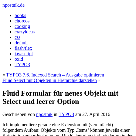
npostnik.de
books
choreos
cooking
crazyideas
css
default
flash/flex
javascript
oxid
TYPO3
«
TYPO3 7.6. Indexed Search – Ausgabe optimieren
Fluid Select mit Objekten in Hierarchie darstellen
»
Fluid Formular für neues Objekt mit
Select und leerer Option
Geschrieben von
npostnik
in
TYPO3
am
27. April 2016
Ich implementiere gerade eine Extension mit (vereinfacht)
folgendem Aufbau: Objekte vom Typ ‚Items‘ können jeweils einer
Kategorie zugeordnet werden. Die Kategorien sind wiederum in der