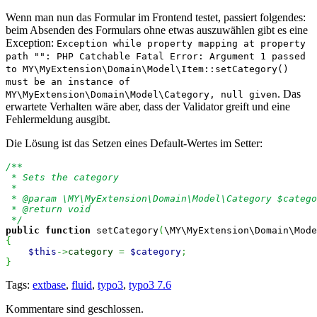
Wenn man nun das Formular im Frontend testet, passiert folgendes:
beim Absenden des Formulars ohne etwas auszuwählen gibt es eine
Exception:
Exception while property mapping at property
path "": PHP Catchable Fatal Error: Argument 1 passed
to MY\MyExtension\Domain\Model\Item::setCategory()
must be an instance of
. Das
MY\MyExtension\Domain\Model\Category, null given
erwartete Verhalten wäre aber, dass der Validator greift und eine
Fehlermeldung ausgibt.
Die Lösung ist das Setzen eines Default-Wertes im Setter:
/**

 * Sets the category

 *

 * @param \MY\MyExtension\Domain\Model\Category $catego
 * @return void

 */
public
function
 setCategory
(
\MY\MyExtension\Domain\Mode
{
$this
->
category
=
$category
;
}
Tags:
extbase
,
fluid
,
typo3
,
typo3 7.6
Kommentare sind geschlossen.