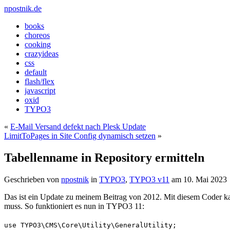
npostnik.de
books
choreos
cooking
crazyideas
css
default
flash/flex
javascript
oxid
TYPO3
«
E-Mail Versand defekt nach Plesk Update
LimitToPages in Site Config dynamisch setzen
»
Tabellenname in Repository ermitteln
Geschrieben von
npostnik
in
TYPO3
,
TYPO3 v11
am
10. Mai 2023
Das ist ein Update zu meinem Beitrag von 2012. Mit diesem Coder ka
muss. So funktioniert es nun in TYPO3 11:
use TYPO3\CMS\Core\Utility\GeneralUtility;