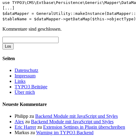
use TYPO3\CMS\Extbase\Persistence\Generic\Mapper\DataMa
[...]
$dataMapper = GeneralUtility::makeInstance(DataMapper::
$tableName = $dataMapper->getDataMap($this->objectType)
Kommentare sind geschlossen.
Suche
Seiten
Datenschutz
Impressum
Links
TYPO3 Beiträge
Über mich
Neueste Kommentare
Philipp
zu
Backend Module mit JavaScript und Styles
Alex
zu
Backend Module mit JavaScript und Styles
Eric Harrer
zu
Extension Settings in Plugin überschreiben
Markus
zu
Warning im TYPO3 Backend