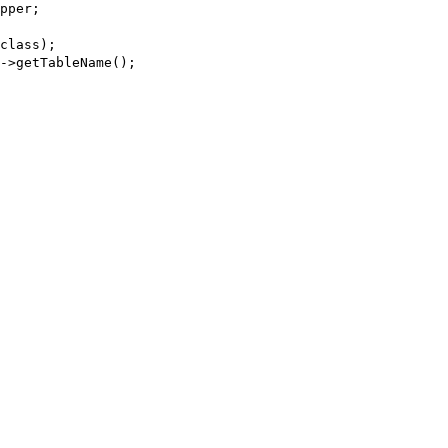
pper;
class);
->getTableName();