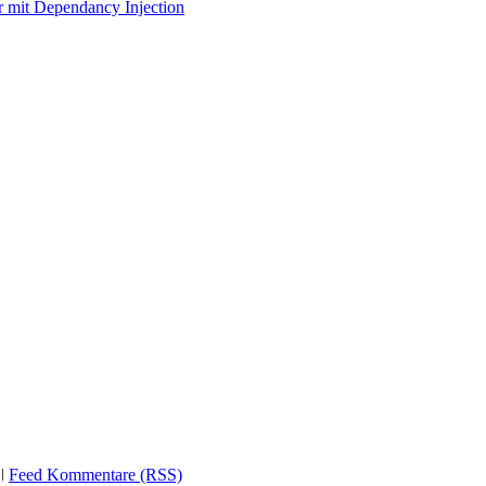
r mit Dependancy Injection
ǀ
Feed Kommentare (RSS)