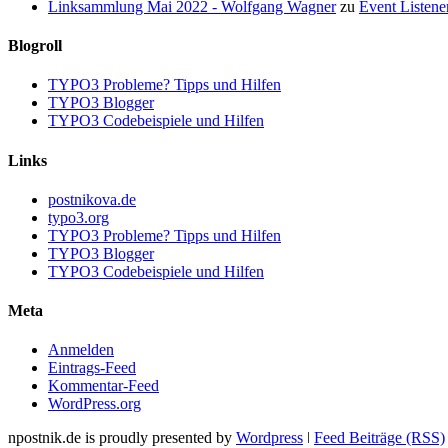
Linksammlung Mai 2022 - Wolfgang Wagner
zu
Event Listene
Blogroll
TYPO3 Probleme? Tipps und Hilfen
TYPO3 Blogger
TYPO3 Codebeispiele und Hilfen
Links
postnikova.de
typo3.org
TYPO3 Probleme? Tipps und Hilfen
TYPO3 Blogger
TYPO3 Codebeispiele und Hilfen
Meta
Anmelden
Eintrags-Feed
Kommentar-Feed
WordPress.org
npostnik.de is proudly presented by
Wordpress
ǀ
Feed Beiträge (RSS)