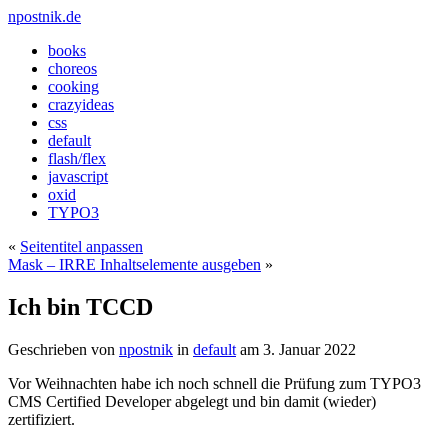
npostnik.de
books
choreos
cooking
crazyideas
css
default
flash/flex
javascript
oxid
TYPO3
«
Seitentitel anpassen
Mask – IRRE Inhaltselemente ausgeben
»
Ich bin TCCD
Geschrieben von
npostnik
in
default
am
3. Januar 2022
Vor Weihnachten habe ich noch schnell die Prüfung zum TYPO3
CMS Certified Developer abgelegt und bin damit (wieder)
zertifiziert.