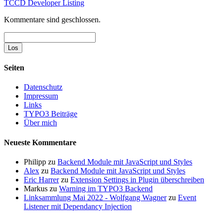
TCCD Developer Listing
Kommentare sind geschlossen.
Suche
Seiten
Datenschutz
Impressum
Links
TYPO3 Beiträge
Über mich
Neueste Kommentare
Philipp
zu
Backend Module mit JavaScript und Styles
Alex
zu
Backend Module mit JavaScript und Styles
Eric Harrer
zu
Extension Settings in Plugin überschreiben
Markus
zu
Warning im TYPO3 Backend
Linksammlung Mai 2022 - Wolfgang Wagner
zu
Event
Listener mit Dependancy Injection