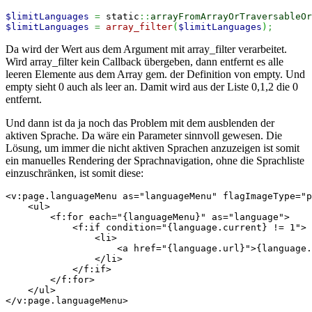
$limitLanguages
=
 static
::
arrayFromArrayOrTraversableOr
$limitLanguages
=
array_filter
(
$limitLanguages
)
;
Da wird der Wert aus dem Argument mit array_filter verarbeitet.
Wird array_filter kein Callback übergeben, dann entfernt es alle
leeren Elemente aus dem Array gem. der Definition von empty. Und
empty sieht 0 auch als leer an. Damit wird aus der Liste 0,1,2 die 0
entfernt.
Und dann ist da ja noch das Problem mit dem ausblenden der
aktiven Sprache. Da wäre ein Parameter sinnvoll gewesen. Die
Lösung, um immer die nicht aktiven Sprachen anzuzeigen ist somit
ein manuelles Rendering der Sprachnavigation, ohne die Sprachliste
einzuschränken, ist somit diese:
<v:page.languageMenu as="languageMenu" flagImageType="p
    <ul>

        <f:for each="{languageMenu}" as="language">

            <f:if condition="{language.current} != 1">

                <li>

                    <a href="{language.url}">{language.
                </li>

            </f:if>

        </f:for>

    </ul>

</v:page.languageMenu>