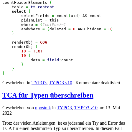
countHeaderElements 
{
    table 
=
tt_content
select
{
        selectFields 
=
 count
(
uid
)
 AS count

        pidInList 
=
 this

        where 
=
{
#colPos}=1
        andWhere 
=
(
deleted 
=
0
 AND hidden 
=
0
)
}
    renderObj 
=
COA
    renderObj 
{
10
=
TEXT
10
{
            data 
=
field
:
count

}
}
}
für
Geschrieben in
TYPO3
,
TYPO3 v10
|
Kommentare deaktiviert
Anzah
Eleme
TCA für Typen überschreiben
in
einer
Geschrieben von
npostnik
in
TYPO3
,
TYPO3 v10
am
13. Mai
Spalte
2022
per
TypoS
Trotz der vielen Anleitungen, ist es jedesmal ein Try and Error das
TCA für einen bestimmten Typ zu überschreiben. In diesem Fall