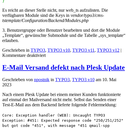
}
Es reicht an dieser Stelle nicht, nur web_ts aufzulisten. Die
verfügbaren Module sind die Keys in
vendor/typo3/cms-
tstemplate/Configuration/Backend/Modules.php
3. Benutzergruppe oder Benutzer bearbeiten und dort die Module
„Template“, gewünschte Submodule und die Tabelle „sys_template“
erlauben.
Geschrieben in
TYPO3
,
TYPO3 v10
,
TYPO3 v11
,
TYPO3 v12
|
für
Kommentare deaktiviert
Modul
Template
E-Mail Versand defekt nach Plesk Update
für
Redakteure
Geschrieben von
npostnik
in
TYPO3
,
TYPO3 v10
am
10. Mai
freigeben
2023
Nach einem Plesk Update bei einem meiner Kunden funktionierte
auf einmal der Mailversand nicht mehr. Selbst das Senden einer
Test-E-Mail aus dem Backend lieferte folgende Fehlermeldung:
Core: Exception handler (WEB): Uncaught TYPO3
Exception: #451: Expected response code "250/251/252"
but got code "451", with message "451 qmail-spp