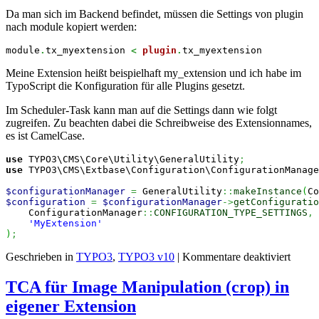
Da man sich im Backend befindet, müssen die Settings von plugin
nach module kopiert werden:
module
.
tx_myextension 
<
plugin
.
tx_myextension
Meine Extension heißt beispielhaft my_extension und ich habe im
TypoScript die Konfiguration für alle Plugins gesetzt.
Im Scheduler-Task kann man auf die Settings dann wie folgt
zugreifen. Zu beachten dabei die Schreibweise des Extensionnames,
es ist CamelCase.
use
 TYPO3\CMS\Core\Utility\GeneralUtility
;
use
 TYPO3\CMS\Extbase\Configuration\ConfigurationManage
$configurationManager
=
 GeneralUtility
::
makeInstance
(
Co
$configuration
=
$configurationManager
->
getConfiguratio
    ConfigurationManager
::
CONFIGURATION_TYPE_SETTINGS
,
'MyExtension'
)
;
für
Geschrieben in
TYPO3
,
TYPO3 v10
|
Kommentare deaktiviert
TYPO
Exten
TCA für Image Manipulation (crop) in
Settin
eigener Extension
im