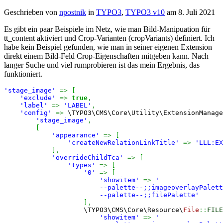
Sched
Task
Geschrieben von
npostnik
in
TYPO3
,
TYPO3 v10
am
8. Juli 2021
ausles
Es gibt ein paar Beispiele im Netz, wie man Bild-Manipuation für
tt_content aktiviert und Crop-Varianten (cropVariants) definiert. Ich
habe kein Beispiel gefunden, wie man in seiner eigenen Extension
direkt einem Bild-Feld Crop-Eigenschaften mitgeben kann. Nach
langer Suche und viel rumprobieren ist das mein Ergebnis, das
funktioniert.
'stage_image'
=>
[
'exclude'
=>
true
,
'label'
=>
'LABEL'
,
'config'
=>
 \TYPO3\CMS\Core\Utility\ExtensionManage
'stage_image'
,
[
'appearance'
=>
[
'createNewRelationLinkTitle'
=>
'LLL:EX
]
,
'overrideChildTca'
=>
[
'types'
=>
[
'0'
=>
[
'showitem'
=>
'

                        --palette--;;imageoverlayPalett
                        --palette--;;filePalette'
]
,
                    \TYPO3\CMS\Core\Resource\
File
::
FILE
'showitem'
=>
'
