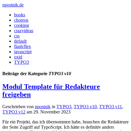
npostnik.de
books
choreos
cooking
crazyideas
css
default
flash/flex
javascript
oxid
TYPO3
Beiträge der Kategorie
TYPO3 v10
Modul Template für Redakteure
freigeben
Geschrieben von
npostnik
in
TYPO3
,
TYPO3 v10
,
TYPO3 v11
,
TYPO3 v12
am
29. November 2023
Für ein Projekt, das ich übernommen habe, brauchen die Redakteure
der Seite Zugriff auf TypoScript. Ich hätte es definitiv anders