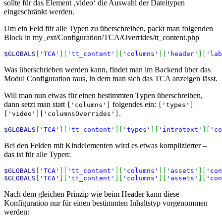
sollte für das Element ‚video‘ die Auswahl der Dateitypen
eingeschränkt werden.
Um ein Feld für alle Typen zu überschreiben, packt man folgenden
Block in my_ext/Configuration/TCA/Overrides/tt_content.php
$GLOBALS
[
'TCA'
]
[
'tt_content'
]
[
'columns'
]
[
'header'
]
[
'lab
Was überschrieben werden kann, findet man im Backend über das
Modul Configuration raus, in dem man sich das TCA anzeigen lässt.
Will man nun etwas für einen bestimmten Typen überschreiben,
dann setzt man statt
folgendes ein:
['columns']
['types']
.
['video']['columnsOverrides']
$GLOBALS
[
'TCA'
]
[
'tt_content'
]
[
'types'
]
[
'introtext'
]
[
'co
Bei den Felden mit Kindelementen wird es etwas komplizierter –
das ist für alle Typen:
$GLOBALS
[
'TCA'
]
[
'tt_content'
]
[
'columns'
]
[
'assets'
]
[
'con
$GLOBALS
[
'TCA'
]
[
'tt_content'
]
[
'columns'
]
[
'assets'
]
[
'con
Nach dem gleichen Prinzip wie beim Header kann diese
Konfiguration nur für einen bestimmten Inhaltstyp vorgenommen
werden: