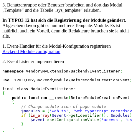
3. Benutzergruppe oder Benutzer bearbeiten und dort das Modul
„Template“ und die Tabelle „sys_template“ erlauben.
In TYPO3 12 hat sich die Registrierung der Module geändert
.
Abgesehen davon gibt es nun mehrere Template-Module. Es ist
natürlich auch ein Vorteil, denn die Redakteure brauchen sie ja nicht
alle.
1. Event-Handler für die Modul-Konfiguration registrieren
Backend Module configuration
2. Event Listener implementieren
namespace
 Vendor\MyExtension\Backend\EventListener
;
use
 TYPO3\CMS\Backend\Module\BeforeModuleCreationEvent
;
final 
class
{
public
function
 __invoke
(
BeforeModuleCreationEvent 
{
// Change module icon of page module
$modules
=
[
'web_ts'
,
'web_typoscript_recordsov
if
(
in_array
(
$event
->
getIdentifier
(
)
,
$modules
)
$event
->
setConfigurationValue
(
'access'
,
'us
}
}