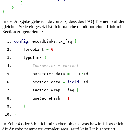
}
}
}
In der Ausgabe gehe ich davon aus, dass das FAQ Element auf der
gleichen Seite eingesetzt ist. Ich brauche damit nur einen Link mit
Section zu generieren:
config
.
recordLinks
.
tx_faq 
{
    forceLink 
=
0
typolink
{
#parameter = current
        parameter
.
data 
=
 TSFE
:
id
        section
.
data 
=
field
:
uid
        section
.
wrap 
=
 faq_
|
        useCacheHash 
=
1
}
}
In Zeile 4 oder 5 bin ich mir sicher, ob es etwas bewirkt. Lasse ich
die Angabe parameter komplett weg, wird kein Link generiert.