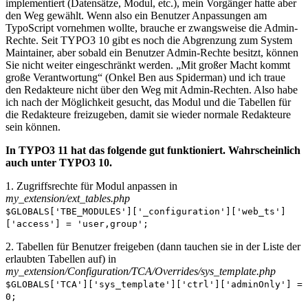
implementiert (Datensätze, Modul, etc.), mein Vorgänger hatte aber
den Weg gewählt. Wenn also ein Benutzer Anpassungen am
TypoScript vornehmen wollte, brauche er zwangsweise die Admin-
Rechte. Seit TYPO3 10 gibt es noch die Abgrenzung zum System
Maintainer, aber sobald ein Benutzer Admin-Rechte besitzt, können
Sie nicht weiter eingeschränkt werden. „Mit großer Macht kommt
große Verantwortung“ (Onkel Ben aus Spiderman) und ich traue
den Redakteure nicht über den Weg mit Admin-Rechten. Also habe
ich nach der Möglichkeit gesucht, das Modul und die Tabellen für
die Redakteure freizugeben, damit sie wieder normale Redakteure
sein können.
In TYPO3 11 hat das folgende gut funktioniert. Wahrscheinlich
auch unter TYPO3 10.
1. Zugriffsrechte für Modul anpassen in
my_extension/ext_tables.php
$GLOBALS['TBE_MODULES']['_configuration']['web_ts']
['access'] = 'user,group';
2. Tabellen für Benutzer freigeben (dann tauchen sie in der Liste der
erlaubten Tabellen auf) in
my_extension/Configuration/TCA/Overrides/sys_template.php
$GLOBALS['TCA']['sys_template']['ctrl']['adminOnly'] =
0;