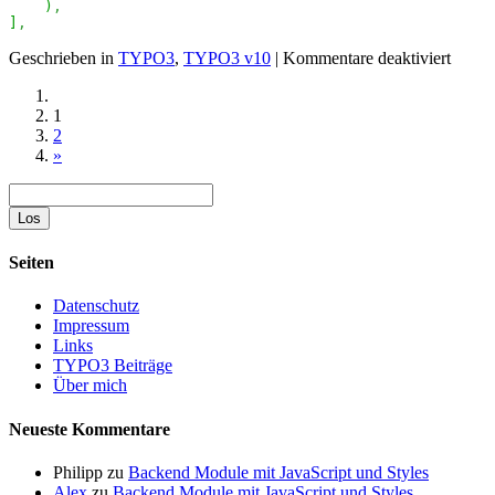
)
,
]
,
für
Geschrieben in
TYPO3
,
TYPO3 v10
|
Kommentare deaktiviert
TCA
für
1
Image
2
Manip
»
(crop)
in
Suche
eigene
Exten
Seiten
Datenschutz
Impressum
Links
TYPO3 Beiträge
Über mich
Neueste Kommentare
Philipp
zu
Backend Module mit JavaScript und Styles
Alex
zu
Backend Module mit JavaScript und Styles