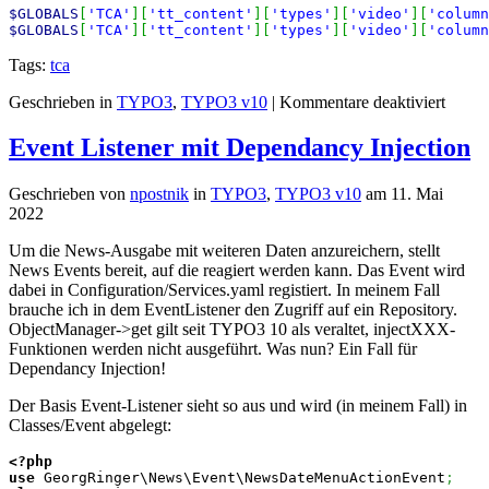
$GLOBALS
[
'TCA'
]
[
'tt_content'
]
[
'types'
]
[
'video'
]
[
'column
$GLOBALS
[
'TCA'
]
[
'tt_content'
]
[
'types'
]
[
'video'
]
[
'column
Tags:
tca
für
Geschrieben in
TYPO3
,
TYPO3 v10
|
Kommentare deaktiviert
TCA
für
Event Listener mit Dependancy Injection
Typen
übersc
Geschrieben von
npostnik
in
TYPO3
,
TYPO3 v10
am
11. Mai
2022
Um die News-Ausgabe mit weiteren Daten anzureichern, stellt
News Events bereit, auf die reagiert werden kann. Das Event wird
dabei in Configuration/Services.yaml registiert. In meinem Fall
brauche ich in dem EventListener den Zugriff auf ein Repository.
ObjectManager->get gilt seit TYPO3 10 als veraltet, injectXXX-
Funktionen werden nicht ausgeführt. Was nun? Ein Fall für
Dependancy Injection!
Der Basis Event-Listener sieht so aus und wird (in meinem Fall) in
Classes/Event abgelegt:
<?php
use
 GeorgRinger\News\Event\NewsDateMenuActionEvent
;