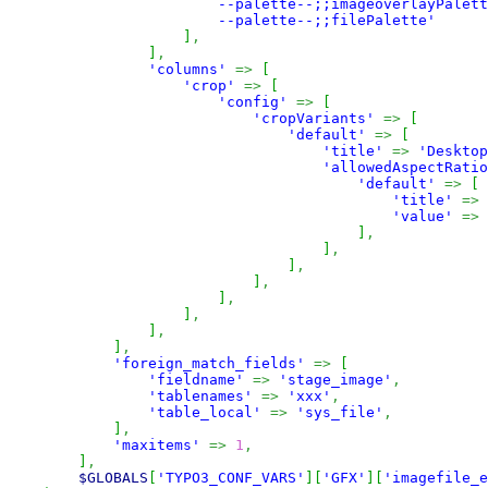
                        --palette--;;imageoverlayPalett
                        --palette--;;filePalette'
]
,
]
,
'columns'
=>
[
'crop'
=>
[
'config'
=>
[
'cropVariants'
=>
[
'default'
=>
[
'title'
=>
'Desktop
'allowedAspectRatio
'default'
=>
[
'title'
=>
'value'
=>
]
,
]
,
]
,
]
,
]
,
]
,
]
,
]
,
'foreign_match_fields'
=>
[
'fieldname'
=>
'stage_image'
,
'tablenames'
=>
'xxx'
,
'table_local'
=>
'sys_file'
,
]
,
'maxitems'
=>
1
,
]
,
$GLOBALS
[
'TYPO3_CONF_VARS'
]
[
'GFX'
]
[
'imagefile_e