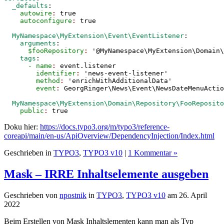
  _defaults
:
    autowire
: 
true
    autoconfigure
: 
  MyNamespace\MyExtension\Event\EventListener
:
    arguments
:
      $fooRepository
: 
'@MyNamespace\MyExtension\Domain\
    tags
:
      - name
: 
event.listener
        identifier
: 
'news-event-listener'
        method
: 
'enrichWithAdditionalData'
        event
: 
  MyNamespace\MyExtension\Domain\Repository\FooReposito
    public
: 
true
Doku hier:
https://docs.typo3.org/m/typo3/reference-
coreapi/main/en-us/ApiOverview/DependencyInjection/Index.html
Geschrieben in
TYPO3
,
TYPO3 v10
|
1 Kommentar »
Mask – IRRE Inhaltselemente ausgeben
Geschrieben von
npostnik
in
TYPO3
,
TYPO3 v10
am
26. April
2022
Beim Erstellen von Mask Inhaltslementen kann man als Typ