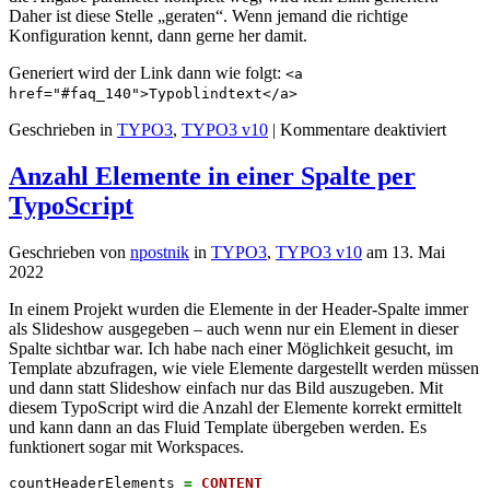
Daher ist diese Stelle „geraten“. Wenn jemand die richtige
Konfiguration kennt, dann gerne her damit.
Generiert wird der Link dann wie folgt:
<a
href="#faq_140">Typoblindtext</a>
für
Geschrieben in
TYPO3
,
TYPO3 v10
|
Kommentare deaktiviert
Linkh
mit
Anzahl Elemente in einer Spalte per
Links
TypoScript
zu
Sectio
Geschrieben von
npostnik
in
TYPO3
,
TYPO3 v10
am
13. Mai
2022
In einem Projekt wurden die Elemente in der Header-Spalte immer
als Slideshow ausgegeben – auch wenn nur ein Element in dieser
Spalte sichtbar war. Ich habe nach einer Möglichkeit gesucht, im
Template abzufragen, wie viele Elemente dargestellt werden müssen
und dann statt Slideshow einfach nur das Bild auszugeben. Mit
diesem TypoScript wird die Anzahl der Elemente korrekt ermittelt
und kann dann an das Fluid Template übergeben werden. Es
funktionert sogar mit Workspaces.
countHeaderElements 
=
CONTENT