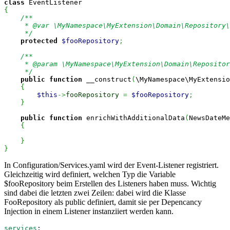
class
{
/**

     * @var \MyNamespace\MyExtension\Domain\Repository\
     */
protected
$fooRepository
;
/**

     * @param \MyNamespace\MyExtension\Domain\Repositor
     */
public
function
 __construct
(
\MyNamespace\MyExtensio
{
$this
->
fooRepository
=
$fooRepository
;
}
public
function
 enrichWithAdditionalData
(
NewsDateMe
{
}
}
In Configuration/Services.yaml wird der Event-Listener registriert.
Gleichzeitig wird definiert, welchen Typ die Variable
$fooRepository beim Erstellen des Listeners haben muss. Wichtig
sind dabei die letzten zwei Zeilen: dabei wird die Klasse
FooRepository als public definiert, damit sie per Depencancy
Injection in einem Listener instanziiert werden kann.
services
: