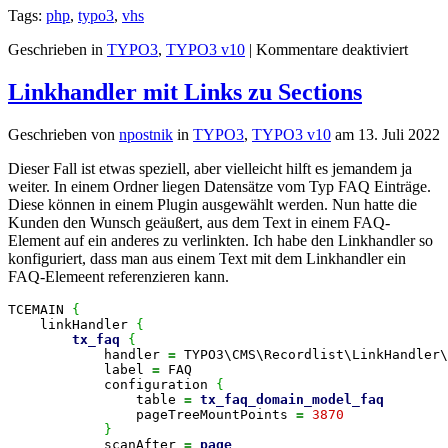
Tags:
php
,
typo3
,
vhs
für
Geschrieben in
TYPO3
,
TYPO3 v10
|
Kommentare deaktiviert
TYPO
Vhs
Linkhandler mit Links zu Sections
Sprac
Stand
Geschrieben von
npostnik
in
TYPO3
,
TYPO3 v10
am
13. Juli 2022
fehlt
Dieser Fall ist etwas speziell, aber vielleicht hilft es jemandem ja
weiter. In einem Ordner liegen Datensätze vom Typ FAQ Einträge.
Diese können in einem Plugin ausgewählt werden. Nun hatte die
Kunden den Wunsch geäußert, aus dem Text in einem FAQ-
Element auf ein anderes zu verlinkten. Ich habe den Linkhandler so
konfiguriert, dass man aus einem Text mit dem Linkhandler ein
FAQ-Elemeent referenzieren kann.
TCEMAIN 
{
    linkHandler 
{
tx_faq
{
            handler 
=
 TYPO3\CMS\Recordlist\LinkHandler\
            label 
=
 FAQ

            configuration 
{
                table 
=
tx_faq_domain_model_faq
                pageTreeMountPoints 
=
3870
}
            scanAfter 
=
page