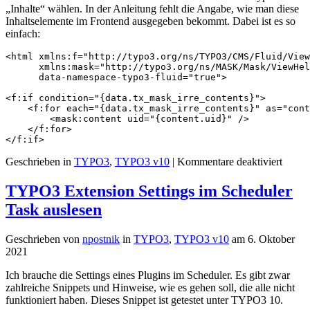
„Inhalte“ wählen. In der Anleitung fehlt die Angabe, wie man diese
Inhaltselemente im Frontend ausgegeben bekommt. Dabei ist es so
einfach:
<html xmlns:f="http://typo3.org/ns/TYPO3/CMS/Fluid/View
      xmlns:mask="http://typo3.org/ns/MASK/Mask/ViewHel
      data-namespace-typo3-fluid="true">

<f:if condition="{data.tx_mask_irre_contents}">

    <f:for each="{data.tx_mask_irre_contents}" as="cont
        <mask:content uid="{content.uid}" />

    </f:for>

</f:if>
für
Geschrieben in
TYPO3
,
TYPO3 v10
|
Kommentare deaktiviert
Mask
–
TYPO3 Extension Settings im Scheduler
IRRE
Task auslesen
Inhalt
ausge
Geschrieben von
npostnik
in
TYPO3
,
TYPO3 v10
am
6. Oktober
2021
Ich brauche die Settings eines Plugins im Scheduler. Es gibt zwar
zahlreiche Snippets und Hinweise, wie es gehen soll, die alle nicht
funktioniert haben. Dieses Snippet ist getestet unter TYPO3 10.