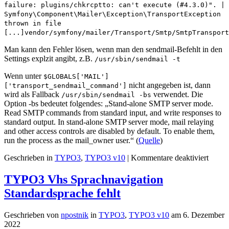
failure: plugins/chkrcptto: can't execute (#4.3.0)". |
Symfony\Component\Mailer\Exception\TransportException
thrown in file
[...]vendor/symfony/mailer/Transport/Smtp/SmtpTransport
Man kann den Fehler lösen, wenn man den sendmail-Befehlt in den
Settings explzit angibt, z.B.
/usr/sbin/sendmail -t
Wenn unter
$GLOBALS['MAIL']
nicht angegeben ist, dann
['transport_sendmail_command']
wird als Fallback
verwendet. Die
/usr/sbin/sendmail -bs
Option -bs bedeutet folgendes: „Stand-alone SMTP server mode.
Read SMTP commands from standard input, and write responses to
standard output. In stand-alone SMTP server mode, mail relaying
and other access controls are disabled by default. To enable them,
run the process as the mail_owner user.“ (
Quelle
)
für
Geschrieben in
TYPO3
,
TYPO3 v10
|
Kommentare deaktiviert
E-
Mail
TYPO3 Vhs Sprachnavigation
Versa
Standardsprache fehlt
defekt
nach
Plesk
Geschrieben von
npostnik
in
TYPO3
,
TYPO3 v10
am
6. Dezember
Updat
2022