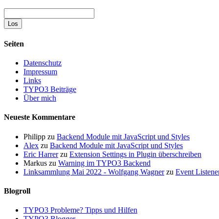
HTML5/CSS3
Suche
Seiten
Datenschutz
Impressum
Links
TYPO3 Beiträge
Über mich
Neueste Kommentare
Philipp
zu
Backend Module mit JavaScript und Styles
Alex
zu
Backend Module mit JavaScript und Styles
Eric Harrer
zu
Extension Settings in Plugin überschreiben
Markus
zu
Warning im TYPO3 Backend
Linksammlung Mai 2022 - Wolfgang Wagner
zu
Event Listene
Blogroll
TYPO3 Probleme? Tipps und Hilfen
TYPO3 Blogger