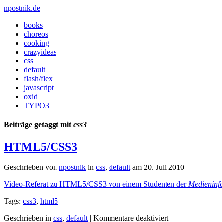
npostnik.de
books
choreos
cooking
crazyideas
css
default
flash/flex
javascript
oxid
TYPO3
Beiträge getaggt mit
css3
HTML5/CSS3
Geschrieben von
npostnik
in
css
,
default
am
20. Juli 2010
Video-Referat zu HTML5/CSS3 von einem Studenten der
Medieninf
Tags:
css3
,
html5
für
Geschrieben in
css
,
default
|
Kommentare deaktiviert