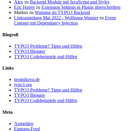
Alex
zu
Backend Module mit JavaScript und Styles
Eric Harrer
zu
Extension Settings in Plugin überschreiben
Markus
zu
Warning im TYPO3 Backend
Linksammlung Mai 2022 - Wolfgang Wagner
zu
Event
Listener mit Dependancy Injection
Blogroll
TYPO3 Probleme? Tipps und Hilfen
TYPO3 Blogger
TYPO3 Codebeispiele und Hilfen
Links
postnikova.de
typo3.org
TYPO3 Probleme? Tipps und Hilfen
TYPO3 Blogger
TYPO3 Codebeispiele und Hilfen
Meta
Anmelden
Eintrags-Feed