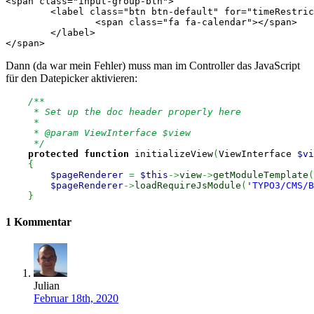
<span class="input-group-btn">

	<label class="btn btn-default" for="timeRestriction">

		<span class="fa fa-calendar"></span>

	</label>

</span>
Dann (da war mein Fehler) muss man im Controller das JavaScript
für den Datepicker aktivieren:
/**

     * Set up the doc header properly here

     *

     * @param ViewInterface $view

     */
protected
function
 initializeView
(
ViewInterface 
$vi
{
$pageRenderer
=
$this
->
view
->
getModuleTemplate
(
$pageRenderer
->
loadRequireJsModule
(
'TYPO3/CMS/B
}
1 Kommentar
Julian
Februar 18th, 2020