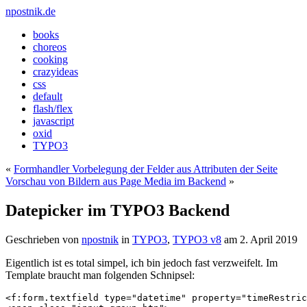
npostnik.de
books
choreos
cooking
crazyideas
css
default
flash/flex
javascript
oxid
TYPO3
«
Formhandler Vorbelegung der Felder aus Attributen der Seite
Vorschau von Bildern aus Page Media im Backend
»
Datepicker im TYPO3 Backend
Geschrieben von
npostnik
in
TYPO3
,
TYPO3 v8
am
2. April 2019
Eigentlich ist es total simpel, ich bin jedoch fast verzweifelt. Im
Template braucht man folgenden Schnipsel:
<f:form.textfield type="datetime" property="timeRestric