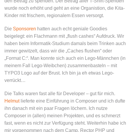
den Betrag zu spenden. Der Betrag aller T-Shirt-Spenden
wurde noch erhöht und geht an eine Organistion, die Kita-
Kinder mit frischem, regionalem Essen versorgt.
Die
Sponsoren
hatten auch echt geniale Goodies
beigelegt: ein Flachmann mit „flush cashes“ Aufdruck. Wir
haben beim Informatik-Studium damals beim Trinken auch
immer gewitzelt, dass wir die „Caches flushen“ oder
„Format C:“. Man konnte sich auch ein Lego-Männchen (in
meinem Fall Lego-Weibchen) zusammenbasteln – mit
TYPO3 Logo auf der Brust. Ich bin ja eh etwas Lego-
verrückt…
Die Talks waren fast alle für Developer – gut für mich.
Helmut
lieferte eine Einführung in Composer und ich dufte
ihn danach mit ein paar Fragen löchern. Ich nutze
Composer in (allen) meinen Projekten, und es schmerzt
fast, wenn es nicht zur Verfügung steht. Weiterhin habe ich
mir vorgenommen nach dem Camp, Rector PHP und