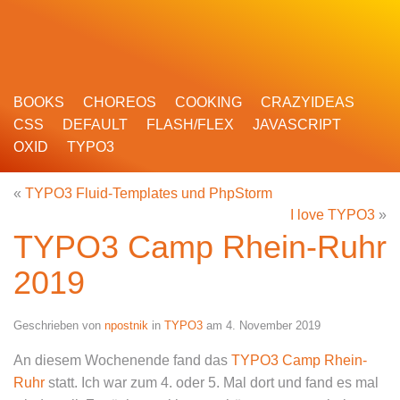
BOOKS
CHOREOS
COOKING
CRAZYIDEAS
CSS
DEFAULT
FLASH/FLEX
JAVASCRIPT
OXID
TYPO3
«
TYPO3 Fluid-Templates und PhpStorm
I love TYPO3
»
TYPO3 Camp Rhein-Ruhr
2019
Geschrieben von
npostnik
in
TYPO3
am
4. November 2019
An diesem Wochenende fand das
TYPO3 Camp Rhein-
Ruhr
statt. Ich war zum 4. oder 5. Mal dort und fand es mal