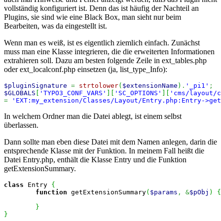
vollständig konfiguriert ist. Denn das ist häufig der Nachteil an
Plugins, sie sind wie eine Black Box, man sieht nur beim
Bearbeiten, was da eingestellt ist.
Wenn man es weiß, ist es eigentlich ziemlich einfach. Zunächst
muss man eine Klasse integrieren, die die erweiterten Informationen
extrahieren soll. Dazu am besten folgende Zeile in ext_tables.php
oder ext_localconf.php einsetzen (ja, list_type_Info):
$pluginSignature
=
strtolower
(
$extensionName
)
.
'_pi1'
;
$GLOBALS
[
'TYPO3_CONF_VARS'
]
[
'SC_OPTIONS'
]
[
'cms/layout/c
=
'EXT:my_extension/Classes/Layout/Entry.php:Entry->get
In welchem Ordner man die Datei ablegt, ist einem selbst
überlassen.
Dann sollte man eben diese Datei mit dem Namen anlegen, darin die
entsprechende Klasse mit der Funktion. In meinem Fall heißt die
Datei Entry.php, enthält die Klasse Entry und die Funktion
getExtensionSummary.
class
 Entry 
{
function
 getExtensionSummary
(
$params
,
&
$pObj
)
{
}
}