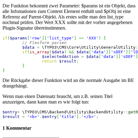
Die Funktion bekommt zwei Parameter: $params ist ein Objekt, dass
alle Infomationen zum Content Element enthält und $pObj ist eine
Referenz auf Parent-Objekt. Als erstes sollte man den list_type
nochmal prüfen. Der Wert XXX sollte mit der vorher angegebenen
Plugin-Signatur übereinstimmen.
if
(
$params
[
'row'
]
[
'list_type'
]
==
'XXX'
)
{
// Flexform parsen
$data
=
 \TYPO3\CMS\Core\Utility\GeneralUtility
:
if
(
is_array
(
$data
)
&&
$data
[
'data'
]
[
'sDEF'
]
[
'lD
$selectedAction
=
$data
[
'data'
]
[
'sDEF'
]
return
$result
;
}
}
Die Rückgabe dieser Funktion wird an die normale Ausgabe im BE
drangehängt.
Wenn man einen Datensatz braucht, um z.B. seinen Titel
anzuzeigen, dann kann man es wie folgt tun:
$entry
=
 \TYPO3\CMS\Backend\Utility\BackendUtility
::
getR
$result
=
'<b>'
.
$entry
[
'title'
]
.
'</b>'
;
1 Kommentar