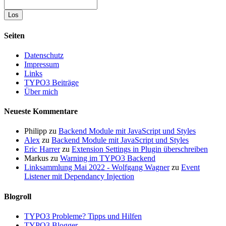
Suche
Seiten
Datenschutz
Impressum
Links
TYPO3 Beiträge
Über mich
Neueste Kommentare
Philipp
zu
Backend Module mit JavaScript und Styles
Alex
zu
Backend Module mit JavaScript und Styles
Eric Harrer
zu
Extension Settings in Plugin überschreiben
Markus
zu
Warning im TYPO3 Backend
Linksammlung Mai 2022 - Wolfgang Wagner
zu
Event
Listener mit Dependancy Injection
Blogroll
TYPO3 Probleme? Tipps und Hilfen
TYPO3 Blogger