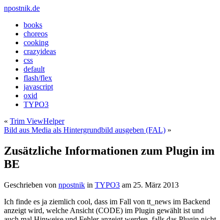
npostnik.de
books
choreos
cooking
crazyideas
css
default
flash/flex
javascript
oxid
TYPO3
«
Trim ViewHelper
Bild aus Media als Hintergrundbild ausgeben (FAL)
»
Zusätzliche Informationen zum Plugin im
BE
Geschrieben von
npostnik
in
TYPO3
am
25. März 2013
Ich finde es ja ziemlich cool, dass im Fall von tt_news im Backend
anzeigt wird, welche Ansicht (CODE) im Plugin gewählt ist und
auch mal Hinweise und Fehler anzeigt werden, falls das Plugin nicht