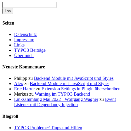
Suche
Seiten
Datenschutz
Impressum
Links
TYPO3 Beiträge
Über mich
Neueste Kommentare
Philipp
zu
Backend Module mit JavaScript und Styles
Alex
zu
Backend Module mit JavaScript und Styles
Eric Harrer
zu
Extension Settings in Plugin überschreiben
Markus
zu
Warning im TYPO3 Backend
Linksammlung Mai 2022 - Wolfgang Wagner
zu
Event
Listener mit Dependancy Injection
Blogroll
TYPO3 Probleme? Tipps und Hilfen