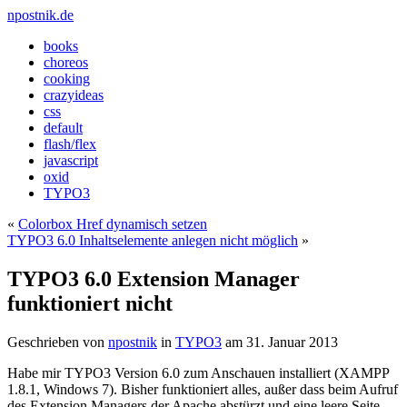
npostnik.de
books
choreos
cooking
crazyideas
css
default
flash/flex
javascript
oxid
TYPO3
«
Colorbox Href dynamisch setzen
TYPO3 6.0 Inhaltselemente anlegen nicht möglich
»
TYPO3 6.0 Extension Manager
funktioniert nicht
Geschrieben von
npostnik
in
TYPO3
am
31. Januar 2013
Habe mir TYPO3 Version 6.0 zum Anschauen installiert (XAMPP
1.8.1, Windows 7). Bisher funktioniert alles, außer dass beim Aufruf
des Extension Managers der Apache abstürzt und eine leere Seite