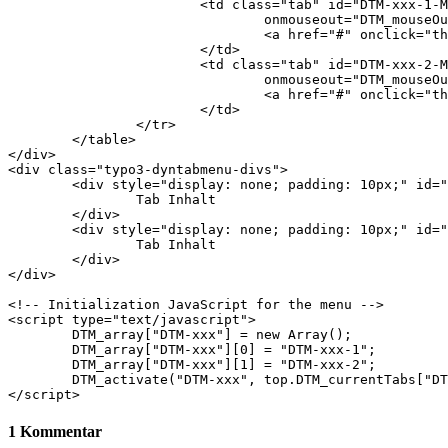
			<td class="tab" id="DTM-xxx-1-MENU" nowrap="nowrap" onmouseover="DTM_mouseOver(this);" 

				onmouseout="DTM_mouseOut(this);">

				<a href="#" onclick="this.blur(); DTM_activate(&quot;DTM-xxx&quot;,&quot;1&quot;, 0); return false;">Tab Name</a>

			</td>

			<td class="tab" id="DTM-xxx-2-MENU" nowrap="nowrap" onmouseover="DTM_mouseOver(this);" 

				onmouseout="DTM_mouseOut(this);">

				<a href="#" onclick="this.blur(); DTM_activate(&quot;DTM-xxx&quot;,&quot;2&quot;, 0); return false;">Tab Name</a>

			</td>

		</tr>

	</table>

</div>

<div class="typo3-dyntabmenu-divs">

	<div style="display: none; padding: 10px;" id="DTM-xxx-1-DIV" class="c-tablayer">

		Tab Inhalt

	</div>

	<div style="display: none; padding: 10px;" id="DTM-xxx-2-DIV" class="c-tablayer">

		Tab Inhalt

	</div>

</div>

<!-- Initialization JavaScript for the menu -->

<script type="text/javascript">

	DTM_array["DTM-xxx"] = new Array();

	DTM_array["DTM-xxx"][0] = "DTM-xxx-1";

	DTM_array["DTM-xxx"][1] = "DTM-xxx-2";

	DTM_activate("DTM-xxx", top.DTM_currentTabs["DTM-xxx"]?top.DTM_currentTabs["DTM-xxx"]:1, 0);

</script>
1 Kommentar