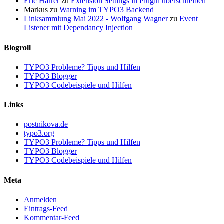
Eric Harrer
zu
Extension Settings in Plugin überschreiben
Markus
zu
Warning im TYPO3 Backend
Linksammlung Mai 2022 - Wolfgang Wagner
zu
Event
Listener mit Dependancy Injection
Blogroll
TYPO3 Probleme? Tipps und Hilfen
TYPO3 Blogger
TYPO3 Codebeispiele und Hilfen
Links
postnikova.de
typo3.org
TYPO3 Probleme? Tipps und Hilfen
TYPO3 Blogger
TYPO3 Codebeispiele und Hilfen
Meta
Anmelden
Eintrags-Feed
Kommentar-Feed