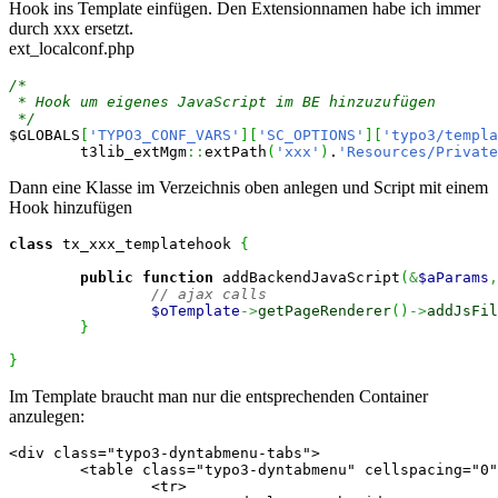
Hook ins Template einfügen. Den Extensionnamen habe ich immer
durch xxx ersetzt.
ext_localconf.php
/*

 * Hook um eigenes JavaScript im BE hinzuzufügen

 */
$GLOBALS
[
'TYPO3_CONF_VARS'
]
[
'SC_OPTIONS'
]
[
'typo3/templa
	t3lib_extMgm
::
extPath
(
'xxx'
)
.
'Resources/Private
Dann eine Klasse im Verzeichnis oben anlegen und Script mit einem
Hook hinzufügen
class
 tx_xxx_templatehook 
{
public
function
 addBackendJavaScript
(
&
$aParams
,
// ajax calls
$oTemplate
->
getPageRenderer
(
)
->
addJsFil
}
}
Im Template braucht man nur die entsprechenden Container
anzulegen:
<div class="typo3-dyntabmenu-tabs">

	<table class="typo3-dyntabmenu" cellspacing="0" cellpadding="0" border="0">

		<tr>
