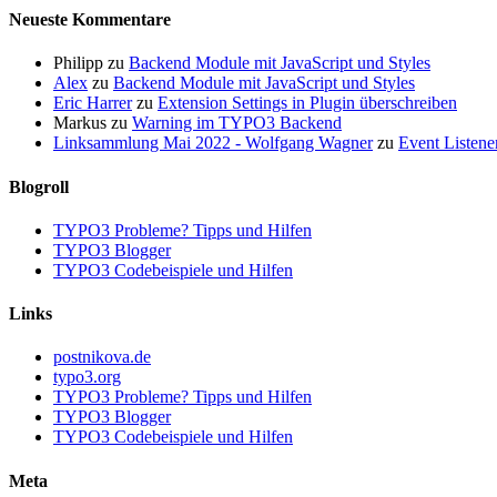
Neueste Kommentare
Philipp
zu
Backend Module mit JavaScript und Styles
Alex
zu
Backend Module mit JavaScript und Styles
Eric Harrer
zu
Extension Settings in Plugin überschreiben
Markus
zu
Warning im TYPO3 Backend
Linksammlung Mai 2022 - Wolfgang Wagner
zu
Event Listene
Blogroll
TYPO3 Probleme? Tipps und Hilfen
TYPO3 Blogger
TYPO3 Codebeispiele und Hilfen
Links
postnikova.de
typo3.org
TYPO3 Probleme? Tipps und Hilfen
TYPO3 Blogger
TYPO3 Codebeispiele und Hilfen
Meta