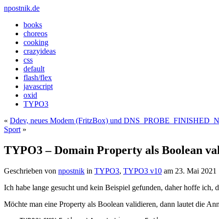
npostnik.de
books
choreos
cooking
crazyideas
css
default
flash/flex
javascript
oxid
TYPO3
«
Ddev, neues Modem (FritzBox) und DNS_PROBE_FINISHE
Sport
»
TYPO3 – Domain Property als Boolean val
Geschrieben von
npostnik
in
TYPO3
,
TYPO3 v10
am
23. Mai 2021
Ich habe lange gesucht und kein Beispiel gefunden, daher hoffe ich,
Möchte man eine Property als Boolean validieren, dann lautet die Ann