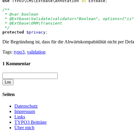
use
 TYPO3\CMS\Extbase\Annotation 
as
 Extbase
;
/**

 * @var boolean

 * @Extbase\Validate(validator="Boolean", options={"is"
 * @Extbase\ORM\Transient

 */
protected
$privacy
;
Die Begründung ist, dass für die Abwärtskompabitilität nicht per Def
Tags:
typo3
,
validation
1 Kommentar
Suche
Seiten
Datenschutz
Impressum
Links
TYPO3 Beiträge
Über mich